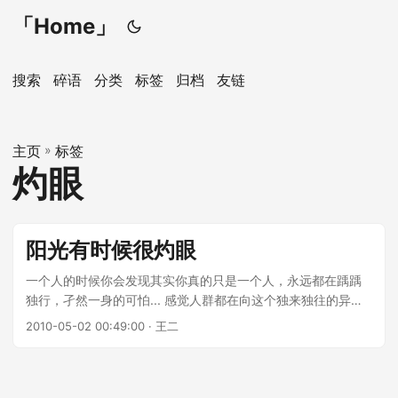
「Home」
搜索
碎语
分类
标签
归档
友链
主页
»
标签
灼眼
阳光有时候很灼眼
一个人的时候你会发现其实你真的只是一个人，永远都在踽踽
独行，孑然一身的可怕... 感觉人群都在向这个独来独往的异类
投来鄙视的目光！纵然有很多朋友，真正理解你的却屈指都不
2010-05-02 00:49:00 · 王二
可数，因为根本就没有数的必要。人总喜欢口是心非，标榜自
己有多洒脱，有多怎么样，其实内心深处还不是一缕可怜的晦
涩阳光小心翼翼地收起自己本质的光芒，说出一些让人无法接
受的言语来刺激别人的灵魂！。》 车水马龙人间尽繁华 我踌躇