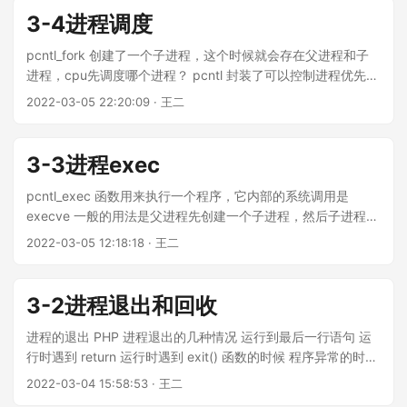
创建子进程 child-1: count = 10, i = 0 // step3-1 cpu 调度
3-4进程调度
parent 创建子进程 child-2: count = 100, i = 1 // step5-1 cpu
调度 child-1 创建子进程 child-3: count = 11, i = 1 if ($pid ==
pcntl_fork 创建了一个子进程，这个时候就会存在父进程和子
0){ $count += 1; // step1-2 child-1 执行：count = 11, i = 1 //
进程，cpu先调度哪个进程？ pcntl 封装了可以控制进程优先级
step4 child-2 执行: count = 101, i = 2 // child-2 最终结果：
的函数 pcntl_setpriority（setpriority），修改任意进程的优先
2022-03-05 22:20:09 · 王二
count = 101 // step6 child-3 执行：count = 12, i = 2 } else {
级，pcntl_getpriority（getpriority）获取任意进程的优先级。
$count *= 10; // step2 cpu 调度 parent：count = 100, i = 1
进程的观察命令：top top - 23:28:59 up 13:13, 1 user, load
// step3-2 cpu 调度 parent：count = 1000, i = 2 for循环退出
average: 0.30, 1.20, 1.61 任务: 386 total, 1 running, 385
3-3进程exec
// parent 最终结果：count = 1000 // step5-2 cpu 调度
sleeping, 0 stopped, 0 zombie %Cpu(s): 2.8 us, 1.7 sy, 0.1
child-1：count = 110, i = 2 // child-1 最终结果：count = 110
ni, 95.3 id, 0.0 wa, 0.0 hi, 0.2 si, 0.0 st MiB Mem : 5855.6
pcntl_exec 函数用来执行一个程序，它内部的系统调用是
} } while(1){ fprintf(STDOUT, "pid=%d,count=%d\n",
total, 664.6 free, 3875.4 used, 1315.7 buff/cache MiB
execve 一般的用法是父进程先创建一个子进程，然后子进程调
posix_getpid(), $count); sleep(3); } 分析： step1-1 parent
Swap: 976.0 total, 364.7 free, 611.3 used. 1379.6 avail
用这个函数,正文段（代码段）+ 数据段会被新程序替换，它的
2022-03-05 12:18:18 · 王二
创建子进程 child-1：count = 10, i = 0...
Mem 进程号 USER PR NI VIRT RES SHR %CPU %MEM
一些属性会继承父进程，PID并没有发生变化。 execve()
TIME+ COMMAND 7305 wanger 20 0 4956504 454380
executes the program referred to by pathname. This
52432 S 4....
causes the program that is currently being run by the
3-2进程退出和回收
calling process to be replaced with a new program, with
newly initialized stack, heap, and (initialized and
进程的退出 PHP 进程退出的几种情况 运行到最后一行语句 运
uninitialized) data segments. pathname must be either a
行时遇到 return 运行时遇到 exit() 函数的时候 程序异常的时候
binary executable, or a script starting with a line of the
进程接收到中断信号 正常结束、异常结束（跟信号有关），不
2022-03-04 15:58:53 · 王二
form: #!interpreter [optional-arg] ——execve 示例：
管以何种方式退出，都有一个终止状态码。 僵尸进程 僵尸进程