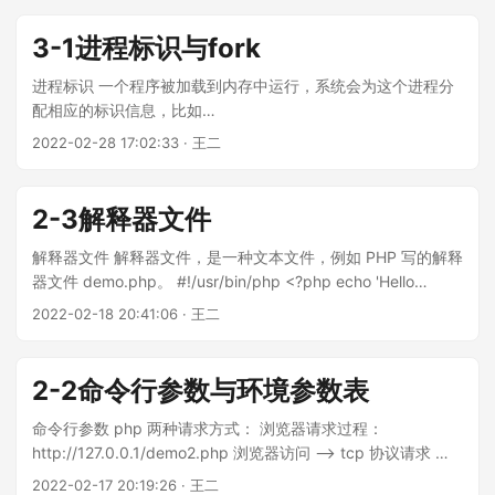
demo7.php <?php function showID($str) { $pid =
（zombie process）：指子进程已结束，但是父进程还没有使
posix_getpid(); fprintf( STDOUT, "%s
用 wait（pcntl_wait）/pcntl_waitpid（waitpid） 来回收。 进
3-1进程标识与fork
pid=%d,ppid=%d,gpid=%d,sid=%d,uid=%d,gid=%d\n", $str,
程结束时并不会真的退出，还会驻留在内存中，父进程需要通
$pid, posix_getppid(), posix_getpgrp(), posix_getsid($pid),
过 wait 「pcntl_wait」函数来获取进程的终止状态码，同时该
进程标识 一个程序被加载到内存中运行，系统会为这个进程分
posix_getuid(), posix_getgid() ); } showID("parent:"); $pid =
函数会释放终止进程的内存空间。否则容易造成僵尸进程过
配相应的标识信息，比如
pcntl_fork(); if (0 == $pid) { pcntl_exec('/usr/bin/php',
多，占用大量内存空间。 wait 函数挂起当前进程的执行直到一
pid,ppid,uid,euid,pgid,sid,gid,egid… 进程查看命令 pstree 可
2022-02-28 17:02:33 · 王二
['demo2....
个子进程退出或接收到一个信号要求中断当前进程或调用一个
看出进程间的关系 父子，兄弟； ps -exj ps -aux ps … PID
信号处理函数。如果一个子进程在调用此函数时已经退出（俗
PPID PGID UID TTY STAT TIME COMMAND
称僵尸进程），此函数立刻返回。子进程使用的所有系统资源
laradock@3a6c2da5a07b:/var/www$ ps exj PPID PID
2-3解释器文件
将被释放。关于 wait 在您系统上工作的详细规范请查看您系统
PGID SID TTY TPGID STAT UID TIME COMMAND 0 24 24
的 wait（2）手册。 ——pcntl_wait 示例： <?php $pid =
24 pts/1 495 Ss 1000 0:00 bash
解释器文件 解释器文件，是一种文本文件，例如 PHP 写的解释
pcntl_fork(); if (0 === $pid) { fprintf(STDOUT, "我是子进
PATH=/usr/local/sbin:/usr/local/bin:/usr/sbin:/usr/bin:/sbin:/
器文件 demo.php。 #!/usr/bin/php <?php echo 'Hello
程，pid = %d，运行完我就没事啦。\n", posix_getpid()); }
bin:/home/larado 24 495 495 24 pts/1 495 R+ 1000 13:37
World!' chmod u+x demo.php 赋予可执行权限，即可直接以
2022-02-18 20:41:06 · 王二
else { fprintf(STDOUT, "我是父进程，pid = %d。\n",
php demo4.php LC_ALL=en_US.UTF-8
./demo.php 执行。 解释器，是可执行文件 ELF，例如
posix_getpid()); sleep(1); while (1) { # code... ; } } 运行结
NVM_DIR=/home/laradock/.nvm LS_COLORS=no=00:fi=00:
/usr/bin/php。 bash 进程启动过程 bash 进程是如何创建的？
果： php demo5.php 我是父进程，pid = 1282。 我是子进
0 496 496 496 pts/2 1051 Ss 1000 0:00 bash
直接在 centos、ubuntu等终端直接登录，由 login 服务开启
2-2命令行参数与环境参数表
程，pid = 1283，运行完我就没事啦。 进程状态：
PATH=/usr/local/sbin:/usr/local/bin:/usr/sbin:/usr/bin:/sbin:/
bash 进程。 通过网络方式登录到 shell 终端，由 sshd 服务开
laradock@3a6c2da5a07b:/var/www$ ps exj PPID PID
bin:/home/larado 496 1051 1051 496 pts/2 1051 R+ 1000
启 bash 进程。 sshd 服务默认监听 22 端口。 进程观察的几个
命令行参数 php 两种请求方式： 浏览器请求过程：
PGID SID TTY TPGID STAT UID TIME COMMAND 807 1282
0:00 ps exj LC_ALL=en_US....
命令： pstree 查看 Linux 进程间的关系，显示进程树。
http://127.0.0.1/demo2.php 浏览器访问 —> tcp 协议请求 —
1282 807 pts/2 1282 R+ 1000 0:15 php demo5....
pstree -ap： ├─sshd,9408 │ └─sshd,444836 │
> Apache/Nginx[集成环境]web服务器 —> php-fpm 服务 cli
2022-02-17 20:19:26 · 王二