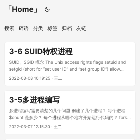
「Home」
搜索
碎语
分类
标签
归档
友链
3-6 SUID特权进程
SUID、SGID 概念 The Unix access rights flags setuid and
setgid (short for “set user ID” and “set group ID”) allow
users to run an executable with the file system permissions
2022-03-08 10:19:25 · 王二
of the executable’s owner or group respectively and to
change behaviour in directories. They are often used to
allow users on a computer system to run programs with
3-5多进程编写
temporarily（暂时、临时） elevated（提高） privileges in
order to perform a specific task. While the assumed user id
多进程编写需要清楚的几个问题 创建了几个进程？ 每个进程
or group id privileges provided are not always elevated, at
$count 是多少？ 每个进程从哪个地方开始运行代码的？ fork
a minimum they are specific....
之后，每个进程的变量 $i, $count 的值是多少 ？ 每个进程运行
2022-03-07 12:15:30 · 王二
到哪一行语句结束？ 示例一： 代码 <?php $count = 10; for
($i = 0; $i < 2; $i++){ $pid = pcntl_fork(); // step1-1 parent