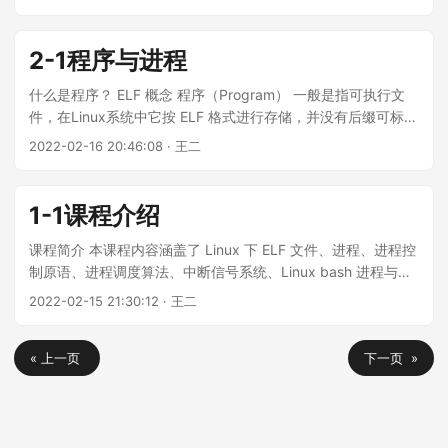
└─bash,444875 │ └─pstree,444893 -ap ctrl+c 产生一个中
请求： php demo2.php a b c d cli 是直接在终端调用 php 解
断信号，退出当前终端正在执行的进程。 ctrl+z 把当前台进程
释器。 其中 [a,b,c,d] 就叫命令行参数。 环境参数表 当前
丢到后台去暂停。 strace，跟踪系统调用和信号。 通过 strace
bash 进程调用 execve 函数传递进来的参数。
2-1程序与进程
-f -s 65500 -p 9408 -o ssh.log 追踪 pid = 9408 的 sshd 进
print_r(getenv());
程的系统调用，来分析 bash 进程是如何创建的。...
什么是程序？ ELF 概念 程序（Program） 一般是指可执行文
件，在Linux系统中它按 ELF 格式进行存储，并没有后缀可标识
其文件类型，需要通过 file 命令来查看 ELF 文件的具体类型。
2022-02-16 20:46:08 · 王二
ELF 全称是 Executable Linkable Format （可执行与可链接格
式），在计算机科学中，是一种用于二进制文件、可执行文
件、目标代码、共享库和核心转储格式文件。是UNIX系统实验
1-1课程介绍
室（USL）作为应用程序二进制接口（Application Binary
Interface，ABI）而开发和发布的，也是Linux的主要可执行文
课程简介 本课程内容涵盖了 Linux 下 ELF 文件、进程、进程控
件格式。 ELF文件种类： EXEC 可执行文件 object code 目标
制原语、进程调度算法、中断信号系统、Linux bash 进程与终
代码文件 shared libraries 共享库文件 REL 可重定位文件 在
端、进程、特权进程、守护进程、会话、进程间通信、UNIX域
2022-02-15 21:30:12 · 王二
Linux中为 xx.o xx.a，也称为静态库文件，其中 xx.o 称为目标
进程间通信、进程间同步、进程池等知识技术点。 课程测试环
文件，可被链接器链接成为可执行文件，静态库文件，动态库
境 ubuntu 20.04 php 7.x VScode 课程需要有哪些基础知识
文件。 示例：php扩展中常用的动态库文件如curl,网络框架库
« 上一页
下一页 »
PHP使用1年以上 能独立编译安装PHP和相关扩展 对Linux基础
如event.so socket扩展库sockets.so c/c++项目程序员一般引
命令有所了解 不浮躁有足够的耐心学习知识 会使用翻译工具，
用第三方的库函数都是使用第三方编译好的动态库或是静态库
爱百度google的同学^_^ 大其心，容天下之物；虚其心，受天下
文件 .so, .a。 core dump 核心转储文件 存储进程产生的异常
之善；平其心，论天下之事；潜其心，观天下之理；定其心，
信息。是操作系统在进程收到某些信号而终止运行时，将此时
应天下之变。 ——— 《呻吟语·卷二·乐集·修身》 如今新兴语言